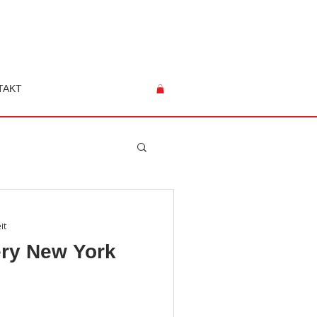
TAKT
it
ery New York