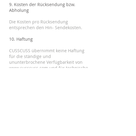
9. Kosten der Rücksendung bzw.
Abholung
Die Kosten pro Rücksendung
entsprechen den Hin- Sendekosten.
10. Haftung
CUSSCUSS übernimmt keine Haftung
für die ständige und
ununterbrochene Verfügbarkeit von
www.cusscuss.com
und für technische
oder elektronische Fehler des Online-
Angebots.
11. Urheber- und Nutzungsrecht
Nutzungsrecht by CUSSCUSS |
Inhaberin Sonja Soller.
Die Seiten unseres Shops sowie die
darin enthaltenen Bilder und die
Designs der abgebildeten Teile
genießen urheberrechtlichen Schutz