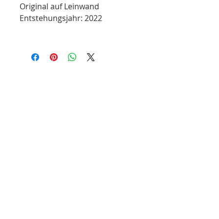
Original auf Leinwand
Entstehungsjahr: 2022
info@so-creative.de
Do Not Sell My Personal Information
die Kunstagentur mit Herz