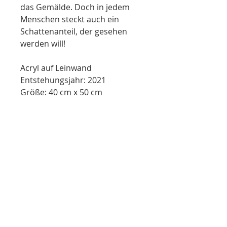
das Gemälde. Doch in jedem
Menschen steckt auch ein
Schattenanteil, der gesehen
werden will!
Acryl auf Leinwand
Entstehungsjahr: 2021
Größe: 40 cm x 50 cm
info@so-creative.de
Do Not Sell My Personal Information
die Kunstagentur mit Herz