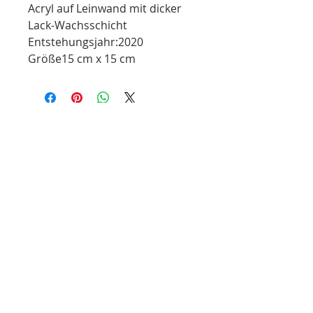
Acryl auf Leinwand mit dicker
Lack-Wachsschicht
Entstehungsjahr:2020
Größe15 cm x 15 cm
info@so-creative.de
Do Not Sell My Personal Information
die Kunstagentur mit Herz