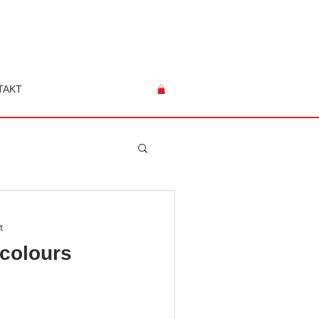
TAKT
t
 colours