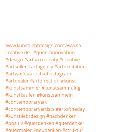
www.kunstliebtdesign.com
www.so-
creative.de
#quer
#innovation
#design
#art
#creativity
#creative
#artseller
#artagency
#artexhibition
#artwork
#artistsofinstagram
#artdealer
#artdirection
#kunst
#kunstsammler
#kunstsammulng
#kunstkaufen
#kunstsammeln
#contemporaryart
#contemporaryartists
#artoftheday
#kunstliebtdesign
#nachdenken
#positiv
#querdenken
#querdenker
#quermaler
#neudenken
#struktur