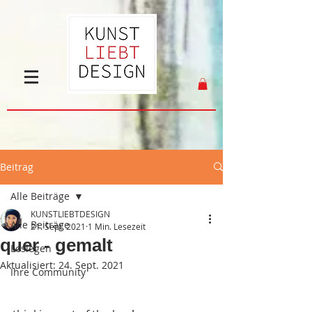
Beitrag
Alle Beiträge
KUNSTLIEBTDESIGN
Alle Beiträge
21. Sept. 2021
1 Min. Lesezeit
quer - gemalt
Loslegen
Aktualisiert:
24. Sept. 2021
Ihre Community