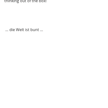
thinking out of the box! 
 … die Welt ist bunt … 