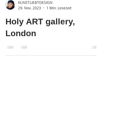
KUNSTLIEBTDESIGN
29. Nov. 2023
1 Min. Lesezeit
Holy ART gallery,
London
info@so-creative.de
Do Not Sell My Personal Information
die Kunstagentur mit Herz