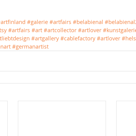
artfinland
#galerie
#artfairs
#belabienal
#belabienal
tsy
#artfairs
#art
#artcollector
#artlover
#kunstgaleri
tliebtdesign
#artgallery
#cablefactory
#artlover
#hels
nart
#germanartist