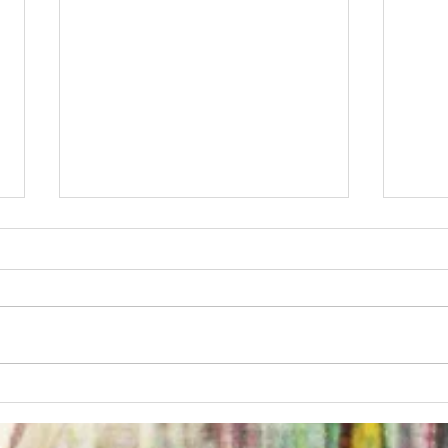
Sankt Annas
New 