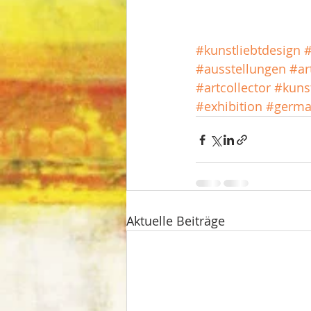
#kunstliebtdesign
#
#ausstellungen
#ar
#artcollector
#kuns
#exhibition
#germa
Aktuelle Beiträge