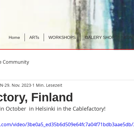
Home
ARTs
WORKSHOPS
GALERY SHOP
KON
re Community
GN
29. Nov. 2023
1 Min. Lesezeit
ctory, Finland
in October  in Helsinki in the Cablefactory! 
tic.com/video/3be0a5_ed35b6d509e64fc7a04f71bdb3aae5db/