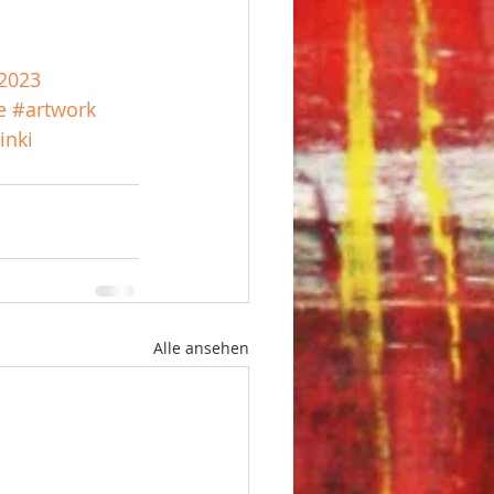
2023
e
#artwork
inki
Alle ansehen