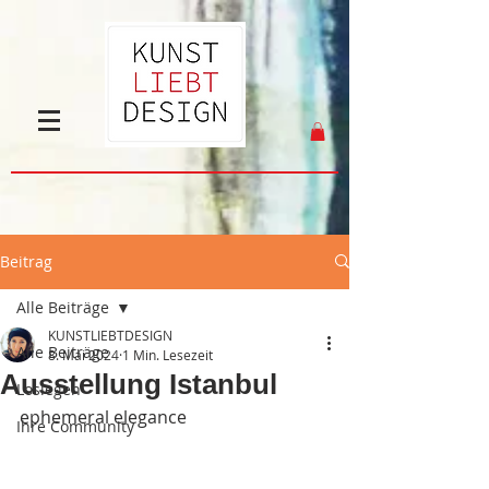
Beitrag
Alle Beiträge
KUNSTLIEBTDESIGN
Alle Beiträge
8. Mai 2024
1 Min. Lesezeit
Ausstellung Istanbul
Loslegen
ephemeral elegance
Ihre Community