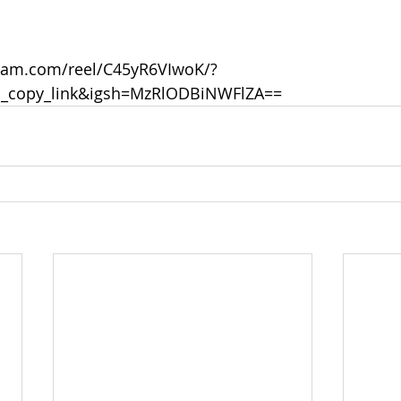
gram.com/reel/C45yR6VIwoK/?
b_copy_link&igsh=MzRlODBiNWFlZA==