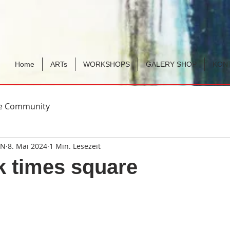
Home
ARTs
WORKSHOPS
GALERY SHOP
KON
re Community
GN
8. Mai 2024
1 Min. Lesezeit
 times square