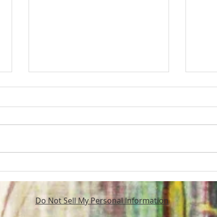
Sankt Annas
Auss
Do Not Sell My Personal Information