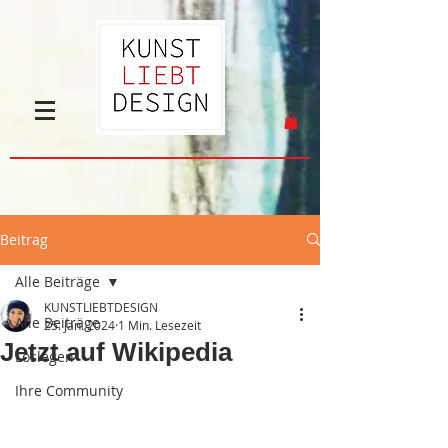
Beitrag
Alle Beiträge
KUNSTLIEBTDESIGN
Alle Beiträge
25. Jan. 2024
1 Min. Lesezeit
Jetzt auf Wikipedia
Loslegen
Ihre Community