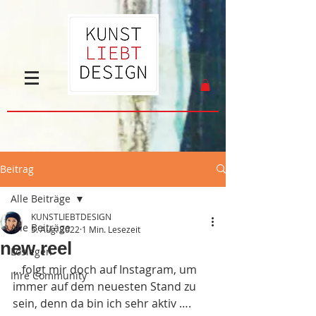
Beitrag
Alle Beiträge
KUNSTLIEBTDESIGN
Alle Beiträge
5. Aug. 2022
1 Min. Lesezeit
new reel
Loslegen
…folgt mir doch auf Instagram, um 
Ihre Community
immer auf dem neuesten Stand zu 
sein, denn da bin ich sehr aktiv ….