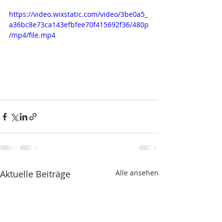
https://video.wixstatic.com/video/3be0a5_
a36bc8e73ca143efbfee70f415692f36/480p
/mp4/file.mp4
Aktuelle Beiträge
Alle ansehen