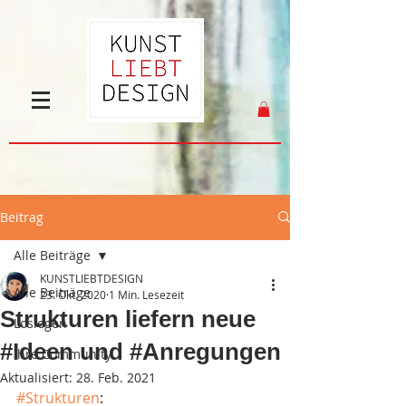
Beitrag
Alle Beiträge
KUNSTLIEBTDESIGN
Alle Beiträge
23. Okt. 2020
1 Min. Lesezeit
Strukturen liefern neue
Loslegen
#Ideen und #Anregungen
Ihre Community
Aktualisiert:
28. Feb. 2021
#Strukturen
: 