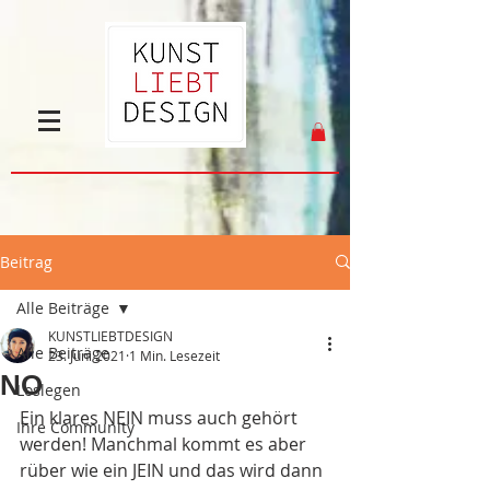
Beitrag
Alle Beiträge
KUNSTLIEBTDESIGN
Alle Beiträge
23. Juni 2021
1 Min. Lesezeit
NO
Loslegen
Ein klares NEIN muss auch gehört 
Ihre Community
werden! Manchmal kommt es aber 
rüber wie ein JEIN und das wird dann 