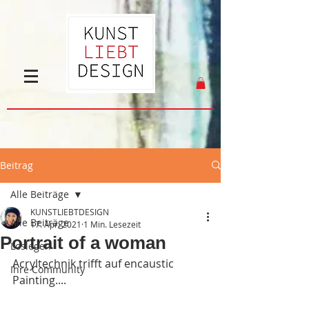
Beitrag
Alle Beiträge
KUNSTLIEBTDESIGN
Alle Beiträge
17. Apr. 2021
1 Min. Lesezeit
Portrait of a woman
Loslegen
Acryltechnik trifft auf encaustic 
Ihre Community
Painting....